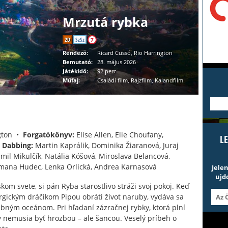
Mrzutá rybka
2D
SzSz
7
Rendezö:
Ricard Cussó, Rio Harrington
Bemutató:
28. május 2026
Játékidő:
92 perc
Műfaj:
Családi film, Rajzfilm, Kalandfilm
---
ngton •
Forgatókönyv:
Elise Allen, Elie Choufany,
L
•
Dabbing:
Martin Kaprálik, Dominika Žiaranová, Juraj
Kamil Mikulčík, Natália Kóšová, Miroslava Belancová,
omana Hudec, Lenka Orlická, Andrea Karnasová
Jele
ujd
om svete, si pán Ryba starostlivo stráži svoj pokoj. Keď
rgickým dráčikom Pipou obráti život naruby, vydáva sa
bným oceánom. Pri hľadaní zázračnej rybky, ktorá plní
y nemusia byť hrozbou – ale šancou. Veselý príbeh o