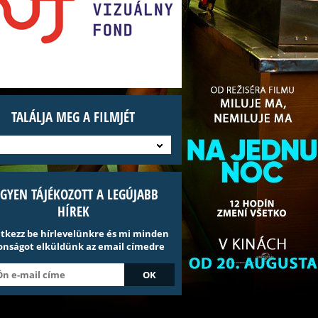
TALÁLJA MEG A FILMJÉT
EGYEN TÁJÉKOZOTT A LEGÚJABB
HÍREK
ntkezz be hírlevelünkre és mi minden
onságot elküldünk az email címedre