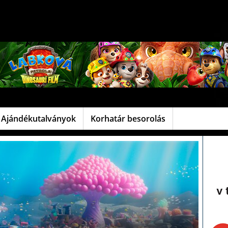
Ajándékutalványok
Korhatár besorolás