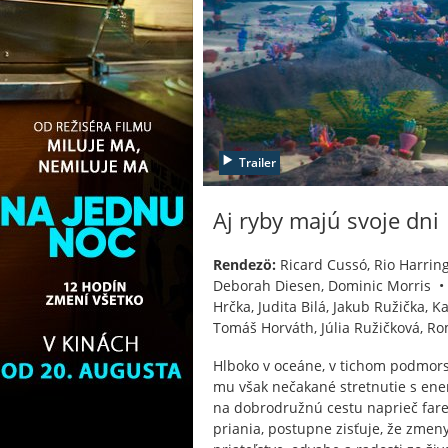
Trailer
Aj ryby majú svoje dni
Rendezö:
Ricard Cussó, Rio Harri
Deborah Diesen, Dominic Morris 
Hrčka, Judita Bilá, Jakub Ružička, 
Tomáš Horváth, Júlia Ružičková, R
Hlboko v oceáne, v tichom podmorsk
mu však nečakané stretnutie s ene
na dobrodružnú cestu naprieč fare
priania, postupne zisťuje, že zmen