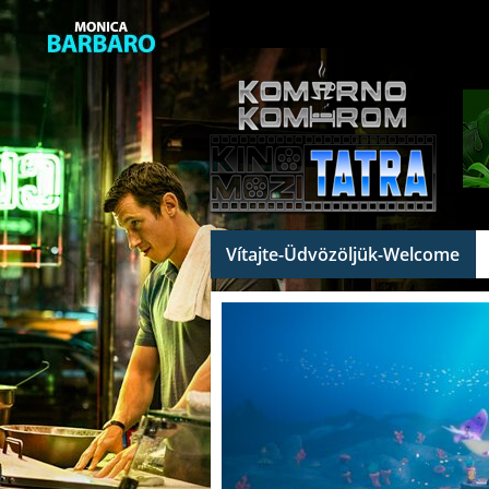
Vítajte-Üdvözöljük-Welcome