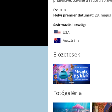
priateľstve, odvahe a radosti zo živ
Év:
2026
Helyi premier dátumát:
28. május
Származási ország:
USA
Ausztrália
Előzetesek
Fotógaléria