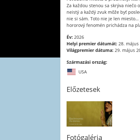
Za každou stenou sa skrýva niečo ov
neistý a každý zvuk môže byť posle
nie si sám. Toto nie je len miesto… 
hororový fenomén prichádza na plá
Év:
2026
Helyi premier dátumát:
28. május
Világpremier dátuma:
29. május 2
Származási ország:
USA
Előzetesek
Fotógaléria