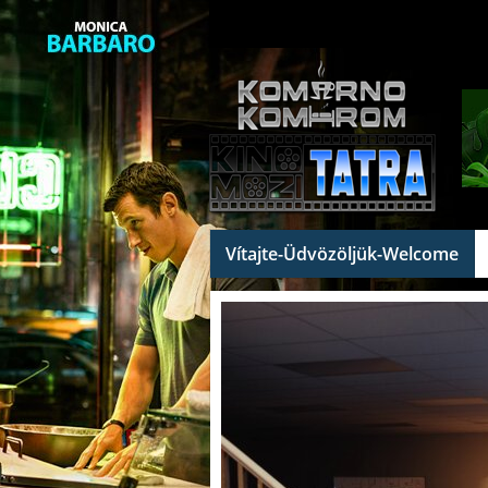
Vítajte-Üdvözöljük-Welcome