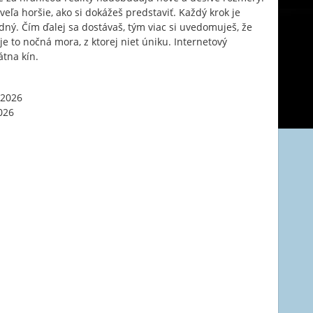
eľa horšie, ako si dokážeš predstaviť. Každý krok je
dný. Čím ďalej sa dostávaš, tým viac si uvedomuješ, že
je to nočná mora, z ktorej niet úniku. Internetový
tna kín.
 2026
026