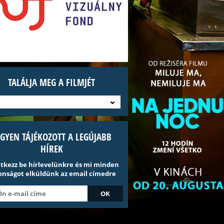
TALÁLJA MEG A FILMJÉT
EGYEN TÁJÉKOZOTT A LEGÚJABB
HÍREK
ntkezz be hírlevelünkre és mi minden
onságot elküldünk az email címedre