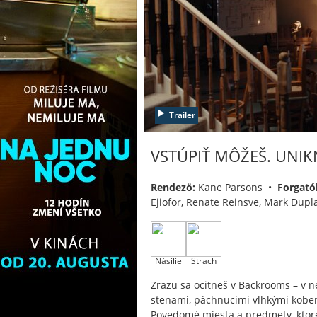
Trailer
VSTÚPIŤ MÔŽEŠ. UNIK
Rendezö:
Kane Parsons •
Forgató
Ejiofor, Renate Reinsve, Mark Dupl
Násilie
Strach
Zrazu sa ocitneš v Backrooms – v n
stenami, páchnucimi vlhkými kobe
Povedomé miesta a predmety, ktoré