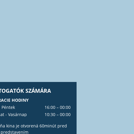
ÁTOGATÓK SZÁMÁRA
ACIE HODINY
- Péntek
16:00 – 00:00
at - Vasárnap
10:30 – 00:00
ňa kina je otvorená 60minút pred
 predstavením