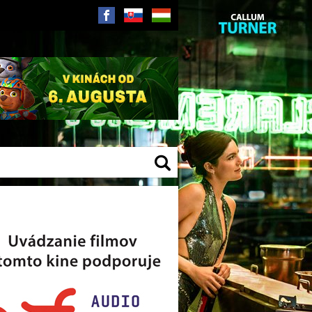
SK
HU