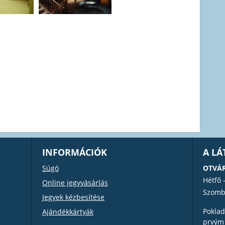
INFORMÁCIÓK
A L
Súgó
OTVÁR
Hétfő 
Online jegyvásárlás
Szomb
Jegyek kézbesítése
Poklad
Ajándékkártyák
prvým