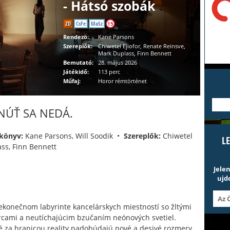
- Hátsó szobák
2D
CsFe
MaSz
15
Rendezö:
Kane Parsons
Szereplők:
Chiwetel Ejiofor, Renate Reinsve,
Mark Duplass, Finn Bennett
Bemutató:
28. május 2026
Játékidő:
113 perc
Műfaj:
Horor rémtörténet
---
NÚŤ SA NEDÁ.
könyv:
Kane Parsons, Will Soodik •
Szereplők:
Chiwetel
L
ass, Finn Bennett
Jele
ujd
ekonečnom labyrinte kancelárskych miestností so žltými
rcami a neutíchajúcim bzučaním neónových svetiel.
 za hranicou reality nadobúdajú nové a desivé rozmery.