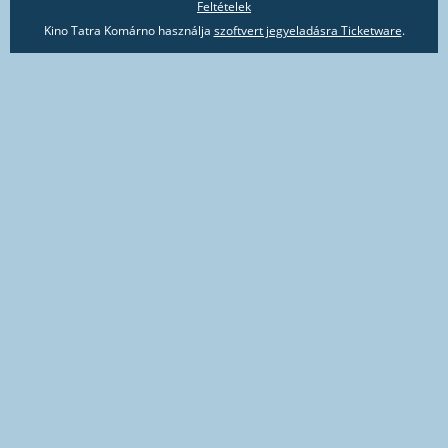
Feltételek
Kino Tatra Komárno használja
szoftvert jegyeladásra Ticketware
.