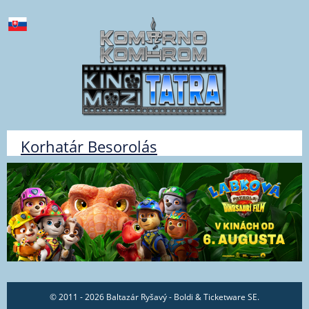
Korhatár Besorolás
© 2011 - 2026 Baltazár Ryšavý - Boldi & Ticketware SE.