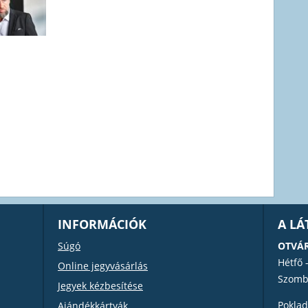
INFORMÁCIÓK
A L
Súgó
OTVÁR
Hétfő 
Online jegyvásárlás
Szomb
Jegyek kézbesítése
Poklad
Ajándékkártyák