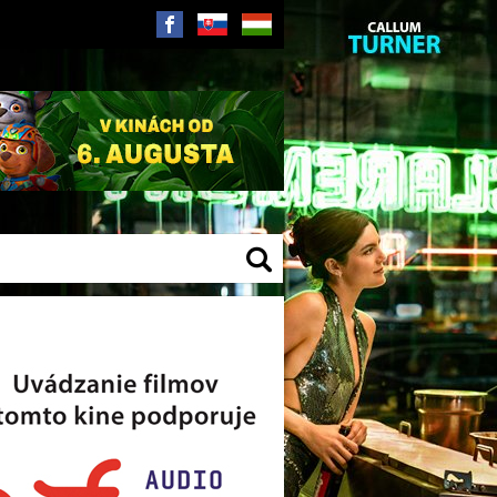
SK
HU