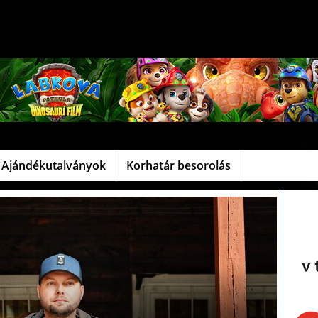
Ajándékutalványok
Korhatár besorolás