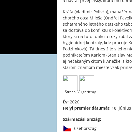
a návrat prvej lásky, ktorá mu obrát
Kráťa (Vladimír Polívka), manažér 
chorého otca Miloša (Ondřej Pavel
schátraného letného detského tábo
sa dostáva do konfliktu s kolektívo
ktorý si na túto funkciu roky robil
hygienickej kontroly, kde pracuje 
Podzimková). Tá dnes žije s jeho 
podnikateľom Karlom (Stanislav Maj
aj nečakaným citom k Anežke, s ktor
starom známom mieste však prináš
Strach
Vulgarizmy
Év:
2026
Helyi premier dátumát:
18. június
Származási ország:
Csehország