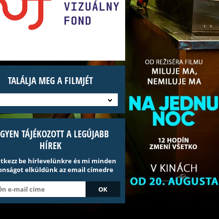
TALÁLJA MEG A FILMJÉT
EGYEN TÁJÉKOZOTT A LEGÚJABB
HÍREK
ntkezz be hírlevelünkre és mi minden
onságot elküldünk az email címedre