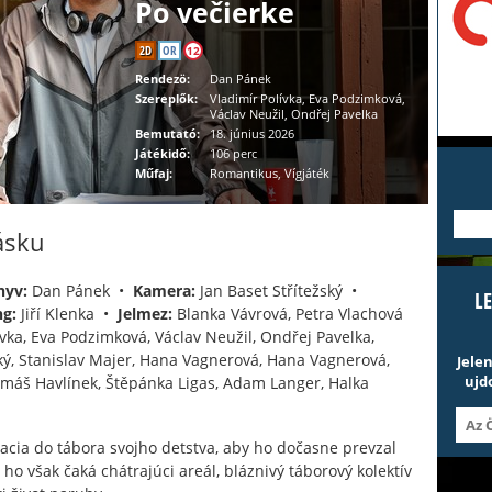
Po večierke
2D
OR
12
Rendezö:
Dan Pánek
Szereplők:
Vladimír Polívka, Eva Podzimková,
Václav Neužil, Ondřej Pavelka
Bemutató:
18. június 2026
Játékidő:
106 perc
Műfaj:
Romantikus, Vígjáték
---
ásku
nyv:
Dan Pánek •
Kamera:
Jan Baset Střítežský •
L
g:
Jiří Klenka •
Jelmez:
Blanka Vávrová, Petra Vlachová
vka, Eva Podzimková, Václav Neužil, Ondřej Pavelka,
ý, Stanislav Majer, Hana Vagnerová, Hana Vagnerová,
Jele
ujd
 Tomáš Havlínek, Štěpánka Ligas, Adam Langer, Halka
acia do tábora svojho detstva, aby ho dočasne prevzal
o však čaká chátrajúci areál, bláznivý táborový kolektív