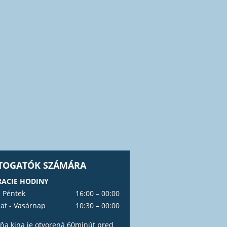
ÁTOGATÓK SZÁMÁRA
ACIE HODINY
- Péntek
16:00 – 00:00
at - Vasárnap
10:30 – 00:00
ňa kina je otvorená 60minút pred