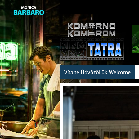
Vítajte-Üdvözöljük-Welcome