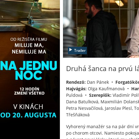
Trailer
Druhá šanca na prvú l
Rendezö:
Dan Pánek •
Forgatókö
Hajvágás:
Olga Kaufmanová •
Han
Puldová •
Szereplők:
Vladimír Polí
Dana Batulková, Maxmilián Dolansk
Petra Nesvačilová, Jaroslav Plesl,
Třešňáková
Vyhorený manažér sa na pár dní vr
po chorom otcovi. Namiesto pokoja h