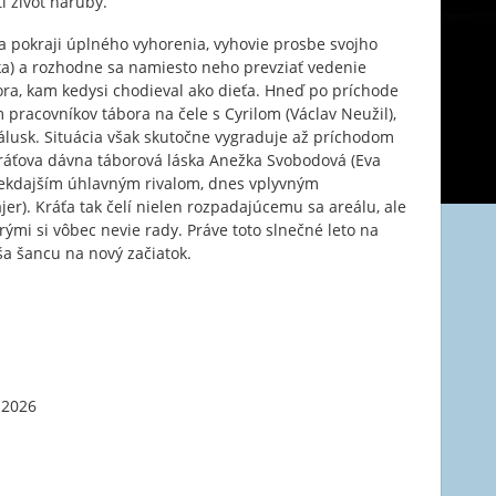
i život naruby.
na pokraji úplného vyhorenia, vyhovie prosbe svojho
ka) a rozhodne sa namiesto neho prevziať vedenie
ra, kam kedysi chodieval ako dieťa. Hneď po príchode
m pracovníkov tábora na čele s Cyrilom (Václav Neužil),
 zálusk. Situácia však skutočne vygraduje až príchodom
Kráťova dávna táborová láska Anežka Svobodová (Eva
niekdajším úhlavným rivalom, dnes vplyvným
er). Kráťa tak čelí nielen rozpadajúcemu sa areálu, ale
ými si vôbec nevie rady. Práve toto slnečné leto na
a šancu na nový začiatok.
 2026