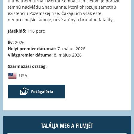
ultimátnom turnaji Mortal Kombat. Ich cieľom je poraziť
temnú nadvládu Shao Kahna, ktorá ohrozuje samotnú
existenciu Pozemskej ríše. Čakajú ich však ešte
neúprosnejšie súboje, nové arény a brutálne fatality.
Játékidő:
116 perc
Év:
2026
Helyi premier dátumát:
7. május 2026
Világpremier dátuma:
8. május 2026
Származási ország:
USA
Fotógaléria
TALÁLJA MEG A FILMJÉT