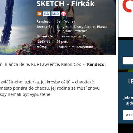
SKETCH - Firkák
2D
CsSz
MaSz
12
Rendezö:
Seth Worley
Szereplők:
Tony Hale, D'Arcy Carden, Bianca
Belle, Kue Lawrence
Bemutató:
13. november 2025
Játékidő:
93 perc
Műfaj:
Családi film, Kalandfilm
---
n, Bianca Belle, Kue Lawrence, Kalon Cox •
Rendezö:
L
láštneho jazierka, jej kresby ožijú – chaotické,
 mesto ponára do chaosu, jej rodina sa musí znovu
ikdy nemali byť vypustené.
Jele
ujd