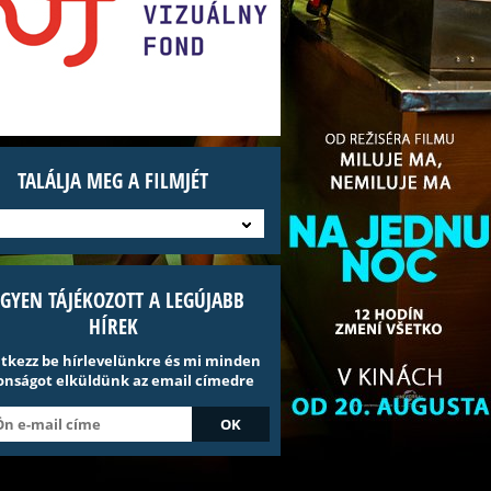
TALÁLJA MEG A FILMJÉT
EGYEN TÁJÉKOZOTT A LEGÚJABB
HÍREK
ntkezz be hírlevelünkre és mi minden
onságot elküldünk az email címedre