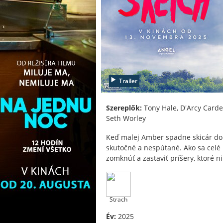
Trailer
Szereplők:
Tony Hale, D'Arcy Carde
Seth Worley
Keď malej Amber spadne skicár do zv
skutočné a nespútané. Ako sa celé
zomknúť a zastaviť príšery, ktoré n
Strach
Év:
2025