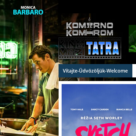
Vítajte-Üdvözöljük-Welcome