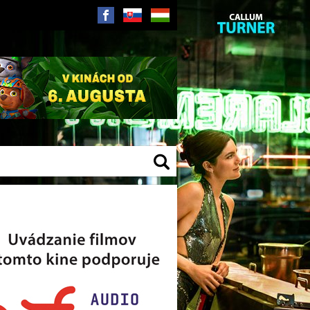
SK
HU