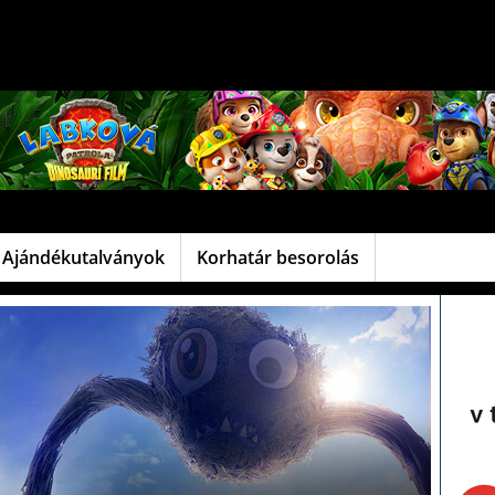
Ajándékutalványok
Korhatár besorolás