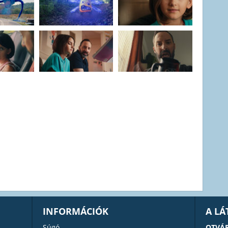
INFORMÁCIÓK
A L
Súgó
OTVÁR