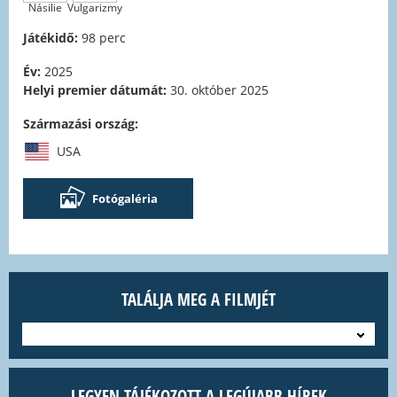
Násilie
Vulgarizmy
Játékidő:
98 perc
Év:
2025
Helyi premier dátumát:
30. október 2025
Származási ország:
USA
Fotógaléria
TALÁLJA MEG A FILMJÉT
---
LEGYEN TÁJÉKOZOTT A LEGÚJABB HÍREK