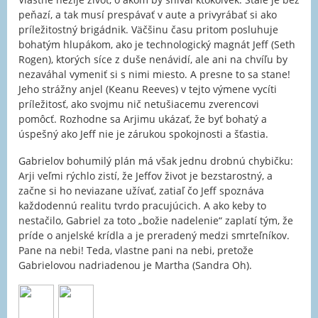
peňazí, a tak musí prespávať v aute a privyrábať si ako
príležitostný brigádnik. Väčšinu času pritom posluhuje
bohatým hlupákom, ako je technologický magnát Jeff (Seth
Rogen), ktorých síce z duše nenávidí, ale ani na chvíľu by
nezaváhal vymeniť si s nimi miesto. A presne to sa stane!
Jeho strážny anjel (Keanu Reeves) v tejto výmene vycíti
príležitosť, ako svojmu nič netušiacemu zverencovi
pomôcť. Rozhodne sa Arjimu ukázať, že byť bohatý a
úspešný ako Jeff nie je zárukou spokojnosti a šťastia.
Gabrielov bohumilý plán má však jednu drobnú chybičku:
Arji veľmi rýchlo zistí, že Jeffov život je bezstarostný, a
začne si ho neviazane užívať, zatiaľ čo Jeff spoznáva
každodennú realitu tvrdo pracujúcich. A ako keby to
nestačilo, Gabriel za toto „božie nadelenie“ zaplatí tým, že
príde o anjelské krídla a je preradený medzi smrteľníkov.
Pane na nebi! Teda, vlastne pani na nebi, pretože
Gabrielovou nadriadenou je Martha (Sandra Oh).