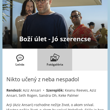
Boží úlet - Jó szerencse
Leírás
Fotógaléria
Nikto učený z neba nespadol
Rendezö:
Aziz Ansari •
Szereplők:
Keanu Reeves, Aziz
Ansari, Seth Rogen, Sandra Oh, Keke Palmer
Arji (Aziz Ansari) rozhodne nežije život, o akom sníval.
Vlastne nežije život, o akom by sníval ktokoľvek. Stále je bez