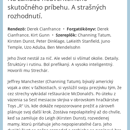
skutočného príbehu. A strašných
rozhodnutí.
Rendezö:
Derek Cianfrance •
Forgatókönyv:
Derek
Cianfrance, Kirt Gunn •
Szereplők:
Channing Tatum,
Kirsten Dunst, Peter Dinklage, LaKeith Stanfield, Juno
Temple, Uzo Aduba, Ben Mendelsohn
Jeho život nestál za nič. Ale vedel si všímať okolie. Detaily.
Štruktúry i rutinu. Bol prefíkaný. A vysoko inteligentný.
Hovorili mu Strechár.
Jeffrey Manchester (Channing Tatum), bývalý americký
vojak a otec v ťažkostiach, si vyslúžil svoju prezývku tým, že
cez strechy vykrádal reštaurácie McDonald’s. Po úteku z
väzenia sa šesť mesiacov skrýva v obrovskom hračkárstve
Toys „R“ Us, kde dokáže nepozorovane prežiť a zároveň
plánuje svoj ďalší krok. Zostáva nepolapiteľný až do chvíle,
keď sa zamiluje do Leigh (Kirsten Dunst), rozvedenej
mamy, ktorú priťahuje jeho nepopierateľné čaro. Jeho