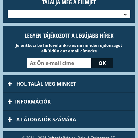
TALÁLJA MEG A FILMJÉT
---
LEGYEN TÁJÉKOZOTT A LEGÚJABB HÍREK
Jelentkezz be hírlevelünkre és mi minden ujdonságot
elküldünk az email címedre
HOL TALÁL MEG MINKET
INFORMÁCIÓK
A LÁTOGATÓK SZÁMÁRA
© 2011 - 2026 Baltazár Ryšavý - Boldi & Ticketware SE.