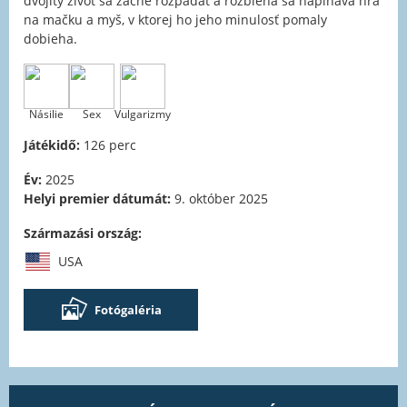
dvojitý život sa začne rozpadať a rozbieha sa napínavá hra
na mačku a myš, v ktorej ho jeho minulosť pomaly
dobieha.
Násilie
Sex
Vulgarizmy
Játékidő:
126 perc
Év:
2025
Helyi premier dátumát:
9. október 2025
Származási ország:
USA
Fotógaléria