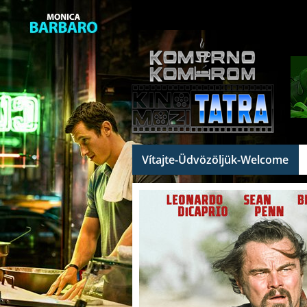
Vítajte-Üdvözöljük-Welcome