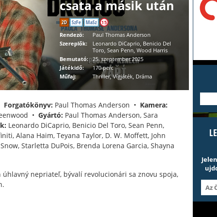
csata a másik után
2D
SzFe
MaSz
15
Rendezö:
Paul Thomas Anderson
Szereplők:
Leonardo DiCaprio, Benicio Del
Toro, Sean Penn, Wood Harris
Bemutató:
25. szeptember 2025
Játékidő:
170 perc
Műfaj:
Thriller, Vígjáték, Dráma
---
•
Forgatókönyv:
Paul Thomas Anderson •
Kamera:
reenwood •
Gyártó:
Paul Thomas Anderson, Sara
k:
Leonardo DiCaprio, Benicio Del Toro, Sean Penn,
L
initi, Alana Haim, Teyana Taylor, D. W. Moffett, John
 Snow, Starletta DuPois, Brenda Lorena Garcia, Shayna
Jele
ujd
 úhlavný nepriateľ, bývalí revolucionári sa znovu spoja,
h.