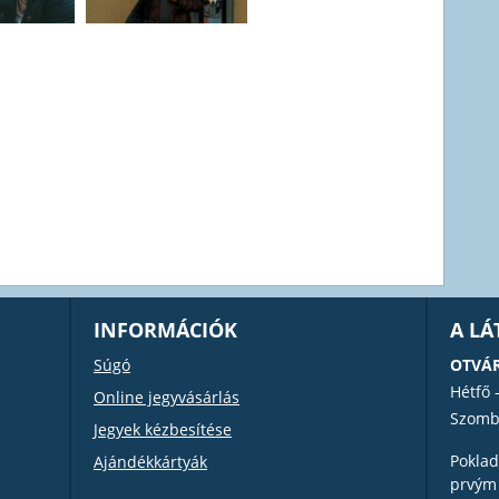
INFORMÁCIÓK
A L
Súgó
OTVÁR
Hétfő 
Online jegyvásárlás
Szomb
Jegyek kézbesítése
Poklad
Ajándékkártyák
prvým