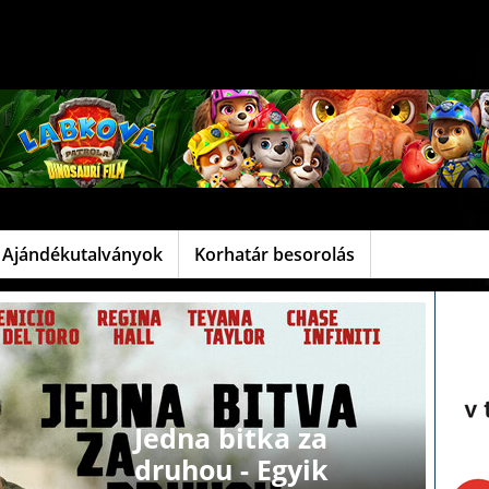
Ajándékutalványok
Korhatár besorolás
Jedna bitka za
druhou - Egyik