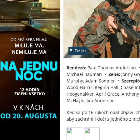
Trailer
Rendezö:
Paul Thomas Anderson 
Michael Bauman •
Zene:
Jonny G
Murphy, Adam Somner •
Szereplő
Wood Harris, Regina Hall, Chase Inf
Hoogenakker, April Grace, Anthony
McHayle, Jim Anderson
Keď sa po 16 rokoch opäť objaví ich
aby zachránili dcéru jedného z nic