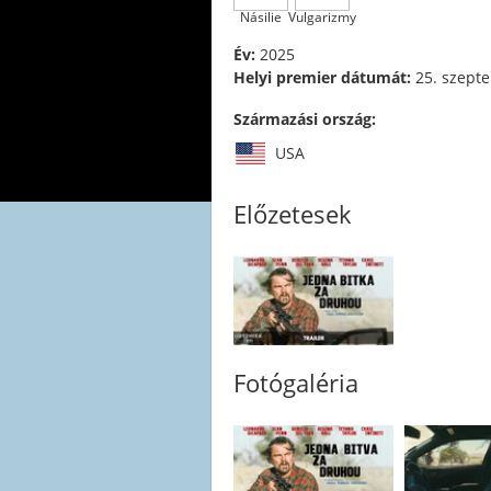
Násilie
Vulgarizmy
Év:
2025
Helyi premier dátumát:
25. szept
Származási ország:
USA
Előzetesek
Fotógaléria