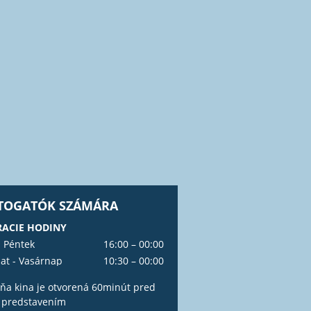
ÁTOGATÓK SZÁMÁRA
ACIE HODINY
- Péntek
16:00 – 00:00
at - Vasárnap
10:30 – 00:00
ňa kina je otvorená 60minút pred
 predstavením