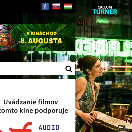
SK
HU