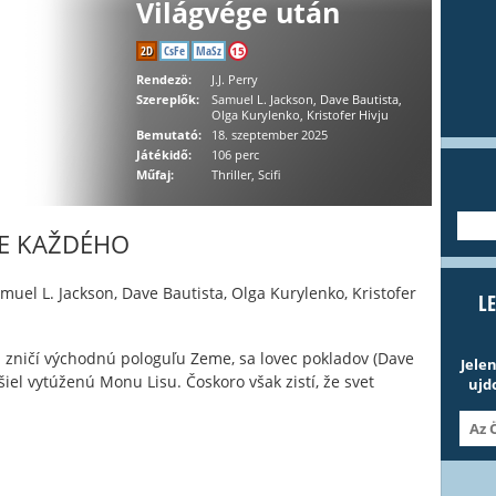
Világvége után
2D
CsFe
MaSz
15
Rendezö:
J.J. Perry
Szereplők:
Samuel L. Jackson, Dave Bautista,
Olga Kurylenko, Kristofer Hivju
Bemutató:
18. szeptember 2025
Játékidő:
106 perc
Műfaj:
Thriller, Scifi
---
RE KAŽDÉHO
muel L. Jackson, Dave Bautista, Olga Kurylenko, Kristofer
L
rá zničí východnú pologuľu Zeme, sa lovec pokladov (Dave
Jele
iel vytúženú Monu Lisu. Čoskoro však zistí, že svet
ujd