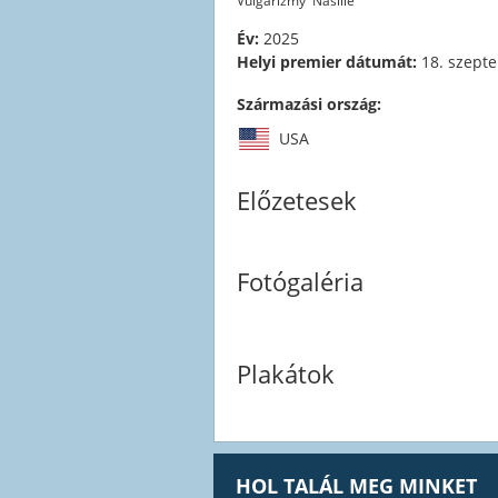
Vulgarizmy
Násilie
Év:
2025
Helyi premier dátumát:
18. szept
Származási ország:
USA
Előzetesek
Fotógaléria
Plakátok
HOL TALÁL MEG MINKET