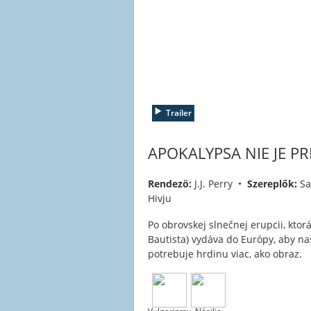
Trailer
APOKALYPSA NIE JE P
Rendezö:
J.J. Perry •
Szereplők:
Sa
Hivju
Po obrovskej slnečnej erupcii, kto
Bautista) vydáva do Európy, aby naš
potrebuje hrdinu viac, ako obraz.