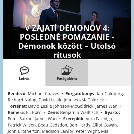
V ZAJATÍ DÉMONOV 4:
POSLEDNÉ POMAZANIE -
Démonok között – Utolsó
rítusok
Leírás
Fotógaléria
Rendezö:
Michael Chaves •
Forgatókönyv:
Ian Goldberg,
Richard Naing, David Leslie Johnson-McGoldrick •
Történet:
David Leslie Johnson-McGoldrick, James Wan •
Kamera:
Eli Born •
Zene:
Benjamin Wallfisch •
Gyártó:
Peter Safran, James Wan •
Szereplők:
Vera Farmiga,
Patrick Wilson, Beau Gadsdon, Ben Hardy, Elliot Cowan,
John Brotherton, Madison Lawlor, Peter Wight, Mia