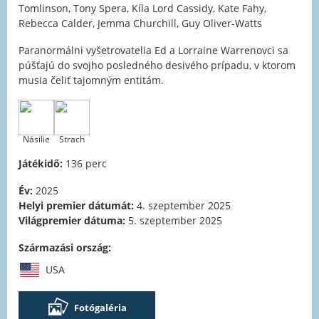
Tomlinson, Tony Spera, Kíla Lord Cassidy, Kate Fahy,
Rebecca Calder, Jemma Churchill, Guy Oliver-Watts
Paranormálni vyšetrovatelia Ed a Lorraine Warrenovci sa
púšťajú do svojho posledného desivého prípadu, v ktorom
musia čeliť tajomným entitám.
Násilie
Strach
Játékidő:
136 perc
Év:
2025
Helyi premier dátumát:
4. szeptember 2025
Világpremier dátuma:
5. szeptember 2025
Származási ország:
USA
Fotógaléria