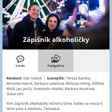
Zápisník alkoholičky
Leírás
Fotógaléria
Rendezö:
Dan Svátek •
Szereplők:
Tereza Ramba,
Miroslav Hanuš, Barbara Lukešová, Miloslav König, Alžběta
Malá, Jan Janča, Simonetta Hladká, Barbora Mudrová,
Oskar Hes
Film Zápisník alkoholičky režiséra Dana Svátka sa vracia k
téme pitia a alkoholu. Tentokrát