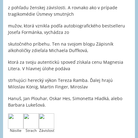
z pohľadu ženskej závislosti. A rovnako ako v prípade
tragikomédie Úsmevy smutných
mužov, ktorá vznikla podľa autobiografického bestselleru
Josefa Formánka, vychádza zo
skutočného príbehu. Ten na svojom blogu Zápisník
alkoholičky zdieľala Michaela Duffková,
ktorá za svoju autentickú spoveď získala cenu Magnesia
Litera. V hlavnej úlohe podáva
strhujúci herecký výkon Tereza Ramba. Ďalej hrajú
Miloslav König, Martin Finger, Miroslav
Hanuš, Jan Plouhar, Oskar Hes, Simonetta Hladká, alebo
Barbara Lukešová.
Násilie
Strach
Závislosť