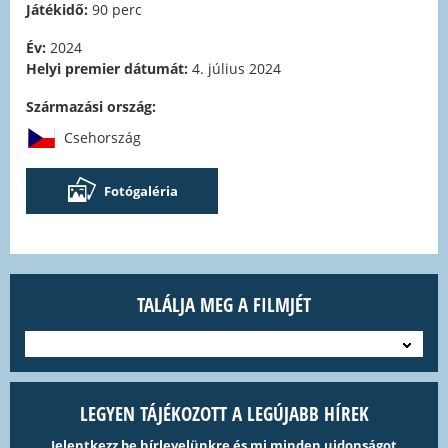
Játékidő:
90 perc
Év:
2024
Helyi premier dátumát:
4. július 2024
Származási ország:
Csehország
Fotógaléria
TALÁLJA MEG A FILMJÉT
---
LEGYEN TÁJÉKOZOTT A LEGÚJABB HÍREK
Jelentkezz be hírlevelünkre és mi minden ujdonságot