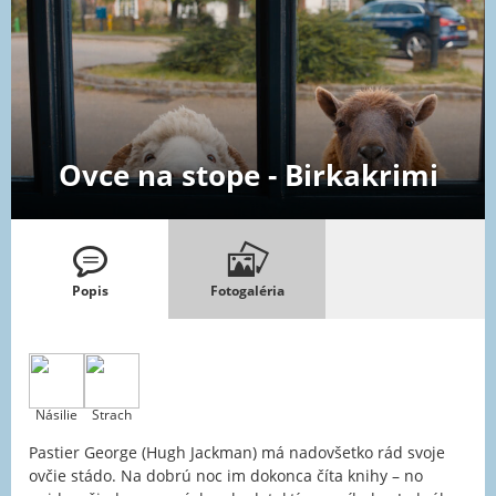
Ovce na stope - Birkakrimi
Popis
Fotogaléria
Násilie
Strach
Pastier George (Hugh Jackman) má nadovšetko rád svoje
ovčie stádo. Na dobrú noc im dokonca číta knihy – no