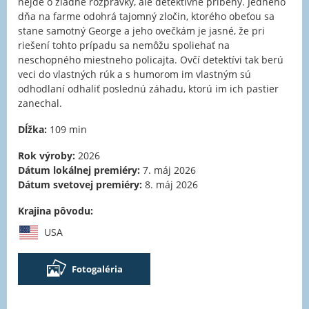
nejde o žiadne rozprávky, ale detektívne príbehy. Jedného
dňa na farme odohrá tajomný zločin, ktorého obeťou sa
stane samotný George a jeho ovečkám je jasné, že pri
riešení tohto prípadu sa nemôžu spoliehať na
neschopného miestneho policajta. Ovčí detektívi tak berú
veci do vlastných rúk a s humorom im vlastným sú
odhodlaní odhaliť poslednú záhadu, ktorú im ich pastier
zanechal.
Dĺžka:
109 min
Rok výroby:
2026
Dátum lokálnej premiéry:
7. máj 2026
Dátum svetovej premiéry:
8. máj 2026
Krajina pôvodu:
USA
Fotogaléria