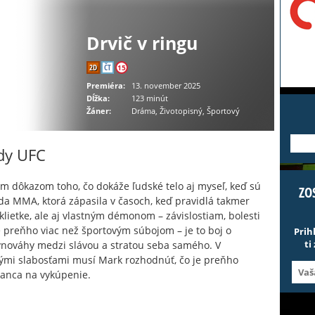
Drvič v ringu
2D
ČT
15
Premiéra:
13. november 2025
Dĺžka:
123 minút
Žáner:
Dráma, Životopisný, Športový
---
dy UFC
m dôkazom toho, čo dokáže ľudské telo aj myseľ, keď sú
ZO
a MMA, ktorá zápasila v časoch, keď pravidlá takmer
 klietke, ale aj vlastným démonom – závislostiam, bolesti
 preňho viac než športovým súbojom – je to boj o
Prih
ti
rovnováhy medzi slávou a stratou seba samého. V
tnými slabosťami musí Mark rozhodnúť, čo je preňho
 šanca na vykúpenie.