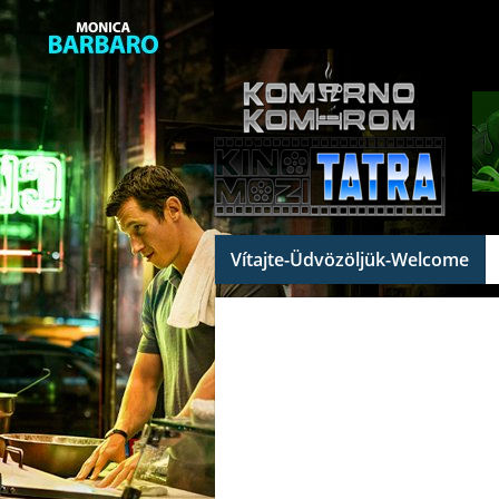
Vítajte-Üdvözöljük-Welcome