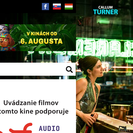
SK
HU