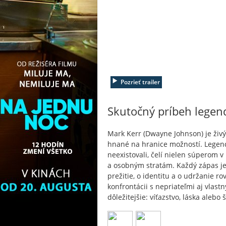
Pozrieť trailer
Skutočný príbeh legen
Mark Kerr (Dwayne Johnson) je živý
hnané na hranice možností. Legend
neexistovali, čelí nielen súperom v
a osobným stratám. Každý zápas je
prežitie, o identitu a o udržanie 
konfrontácii s nepriateľmi aj vlas
dôležitejšie: víťazstvo, láska alebo