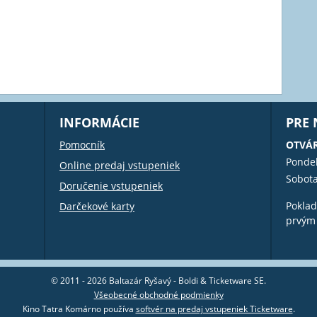
INFORMÁCIE
PRE
Pomocník
OTVÁR
Pondel
Online predaj vstupeniek
Sobota
Doručenie vstupeniek
Poklad
Darčekové karty
prvým
© 2011 - 2026 Baltazár Ryšavý - Boldi & Ticketware SE.
Všeobecné obchodné podmienky
Kino Tatra Komárno používa
softvér na predaj vstupeniek Ticketware
.