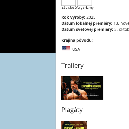
Závislosť
Vulgarizmy
Rok výroby:
2025
Dátum lokálnej premiéry:
13. nov
Dátum svetovej premiéry:
3. októ
Krajina pôvodu:
USA
Trailery
Plagáty