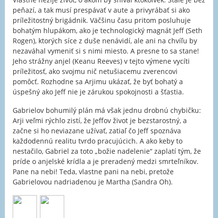
peňazí, a tak musí prespávať v aute a privyrábať si ako
príležitostný brigádnik. Väčšinu času pritom posluhuje
bohatým hlupákom, ako je technologický magnát Jeff (Seth
Rogen), ktorých síce z duše nenávidí, ale ani na chvíľu by
nezaváhal vymeniť si s nimi miesto. A presne to sa stane!
Jeho strážny anjel (Keanu Reeves) v tejto výmene vycíti
príležitosť, ako svojmu nič netušiacemu zverencovi
pomôcť. Rozhodne sa Arjimu ukázať, že byť bohatý a
úspešný ako Jeff nie je zárukou spokojnosti a šťastia.
Gabrielov bohumilý plán má však jednu drobnú chybičku:
Arji veľmi rýchlo zistí, že Jeffov život je bezstarostný, a
začne si ho neviazane užívať, zatiaľ čo Jeff spoznáva
každodennú realitu tvrdo pracujúcich. A ako keby to
nestačilo, Gabriel za toto „božie nadelenie“ zaplatí tým, že
príde o anjelské krídla a je preradený medzi smrteľníkov.
Pane na nebi! Teda, vlastne pani na nebi, pretože
Gabrielovou nadriadenou je Martha (Sandra Oh).