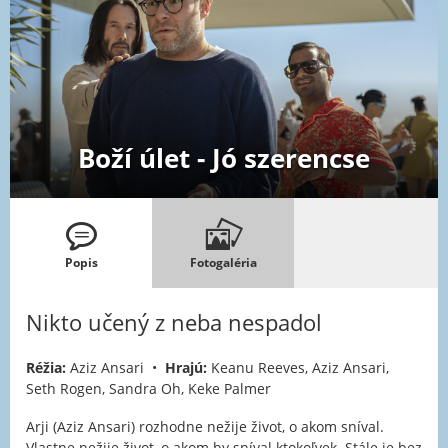
Boží úlet - Jó szerencse
Popis
Fotogaléria
Nikto učený z neba nespadol
Réžia:
Aziz Ansari •
Hrajú:
Keanu Reeves, Aziz Ansari,
Seth Rogen, Sandra Oh, Keke Palmer
Arji (Aziz Ansari) rozhodne nežije život, o akom sníval.
Vlastne nežije život, o akom by sníval ktokoľvek. Stále je bez