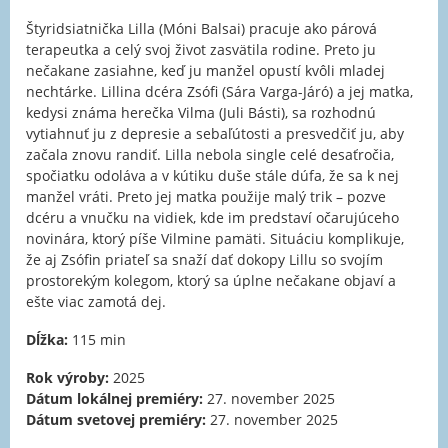
Štyridsiatnička Lilla (Móni Balsai) pracuje ako párová
terapeutka a celý svoj život zasvätila rodine. Preto ju
nečakane zasiahne, keď ju manžel opustí kvôli mladej
nechtárke. Lillina dcéra Zsófi (Sára Varga-Járó) a jej matka,
kedysi známa herečka Vilma (Juli Básti), sa rozhodnú
vytiahnuť ju z depresie a sebaľútosti a presvedčiť ju, aby
začala znovu randiť. Lilla nebola single celé desaťročia,
spočiatku odoláva a v kútiku duše stále dúfa, že sa k nej
manžel vráti. Preto jej matka použije malý trik – pozve
dcéru a vnučku na vidiek, kde im predstaví očarujúceho
novinára, ktorý píše Vilmine pamäti. Situáciu komplikuje,
že aj Zsófin priateľ sa snaží dať dokopy Lillu so svojím
prostorekým kolegom, ktorý sa úplne nečakane objaví a
ešte viac zamotá dej.
Dĺžka:
115 min
Rok výroby:
2025
Dátum lokálnej premiéry:
27. november 2025
Dátum svetovej premiéry:
27. november 2025