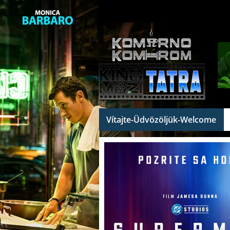
Vítajte-Üdvözöljük-Welcome