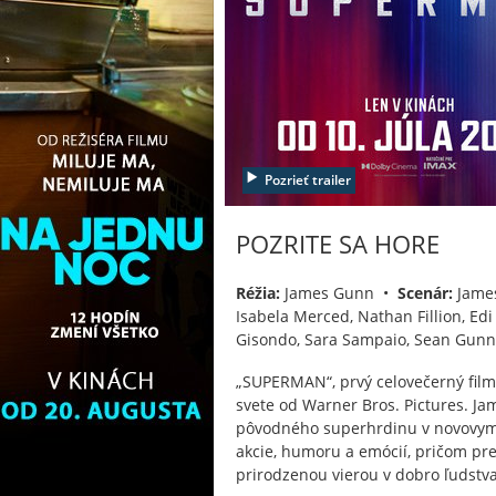
Pozrieť trailer
POZRITE SA HORE
Réžia:
James Gunn •
Scenár:
Jame
Isabela Merced, Nathan Fillion, Edi
Gisondo, Sara Sampaio, Sean Gunn
„SUPERMAN“, prvý celovečerný film 
svete od Warner Bros. Pictures. Ja
pôvodného superhrdinu v novovym
akcie, humoru a emócií, pričom pr
prirodzenou vierou v dobro ľudstva