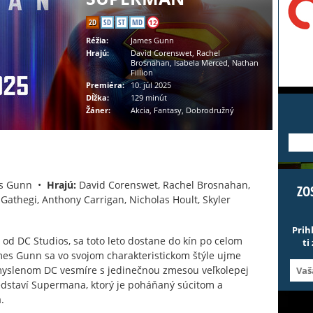
2D
SD
ST
MD
12
Réžia:
James Gunn
Hrajú:
David Corenswet, Rachel
Brosnahan, Isabela Merced, Nathan
Fillion
Premiéra:
10. júl 2025
Dĺžka:
129 minút
Žáner:
Akcia, Fantasy, Dobrodružný
---
s Gunn •
Hrajú:
David Corenswet, Rachel Brosnahan,
ZO
 Gathegi, Anthony Carrigan, Nicholas Hoult, Skyler
Prih
od DC Studios, sa toto leto dostane do kín po celom
ti
mes Gunn sa vo svojom charakteristickom štýle ujme
yslenom DC vesmíre s jedinečnou zmesou veľkolepej
edstaví Supermana, ktorý je poháňaný súcitom a
.