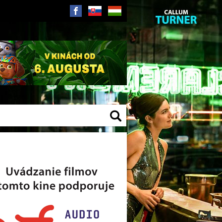
SK
HU