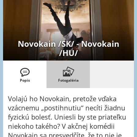
Novokain /SK/ - Novokain
/HU/
Popis
Fotogaléria
Volajú ho Novokain, pretože vďaka
vzácnemu „postihnutiu“ necíti žiadnu
fyzickú bolesť. Uniesli by ste priateľku
niekoho takého? V akčnej komédii
Novokain sa presvedčíte, že to nie je