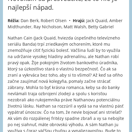
najlepší nápad.
Réžia:
Dan Berk, Robert Olsen •
Hrajú:
Jack Quaid, Amber
Midthunder, Ray Nicholson, Matt Walsh, Betty Gabriel
Nathan Cain (Jack Quaid, hviezda úspešného televízneho
seriálu Banda) trpí zriedkavým ochorením, ktoré mu
znemožňuje cítiť fyzickú bolesť. Väčšina ľudí by to využila
na udržanie vysokej hladiny adrenalínu, ale Nathan robí
pravý opak. Žije pokojným životom bankového úradníka,
ktorý sa úzkostlivo stará o vlastnú bezpečnosť. Čo ak sa
zraní a vykrváca bez toho, aby si to všimol? Až keď sa oňho
začne zaujímať nová kolegyňa, pomaly začne strácať
zábrany. Mohla to byť krásna romanca, keby sa do banky
nevlámali traja ozbrojení zlodeji a spolu s korisťou
nezobrali ako rukojemníka práve Nathanovu potenciálnu
životnú lásku. Nathan sa rozzúril a vydá sa na vlastnú päsť
vypátrať únoscov. Čo na tom, že nevie bojovať ani strieľať?
Ak vám do rozpálenej fritézy spadne zbraň a vy sa nebojíte
po nej siahnuť, máte obrovskú výhodu. A sám Nathan ju
využíva s čoraz väčšou chuťou a vynaliezavosťou. Bude to