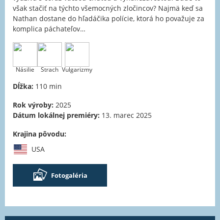
však stačiť na týchto všemocných zločincov? Najmä keď sa
Nathan dostane do hľadáčika polície, ktorá ho považuje za
komplica páchateľov…
Násilie
Strach
Vulgarizmy
Dĺžka:
110 min
Rok výroby:
2025
Dátum lokálnej premiéry:
13. marec 2025
Krajina pôvodu:
USA
Fotogaléria