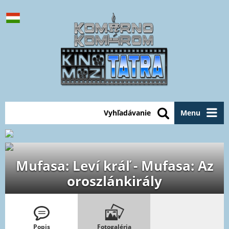
Vyhľadávanie
Menu
Mufasa: Leví kráľ - Mufasa: Az
oroszlánkirály
Popis
Fotogaléria