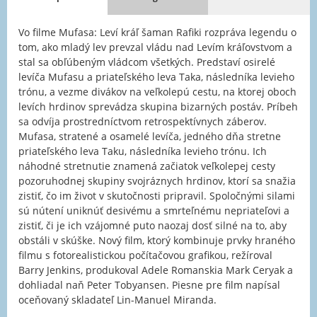
Vo filme Mufasa: Leví kráľ šaman Rafiki rozpráva legendu o
tom, ako mladý lev prevzal vládu nad Levím kráľovstvom a
stal sa obľúbeným vládcom všetkých. Predstaví osirelé
levíča Mufasu a priateľského leva Taka, následníka levieho
trónu, a vezme divákov na veľkolepú cestu, na ktorej oboch
levích hrdinov sprevádza skupina bizarných postáv. Príbeh
sa odvíja prostredníctvom retrospektívnych záberov.
Mufasa, stratené a osamelé levíča, jedného dňa stretne
priateľského leva Taku, následníka levieho trónu. Ich
náhodné stretnutie znamená začiatok veľkolepej cesty
pozoruhodnej skupiny svojráznych hrdinov, ktorí sa snažia
zistiť, čo im život v skutočnosti pripravil. Spoločnými silami
sú nútení uniknúť desivému a smrteľnému nepriateľovi a
zistiť, či je ich vzájomné puto naozaj dosť silné na to, aby
obstáli v skúške. Nový film, ktorý kombinuje prvky hraného
filmu s fotorealistickou počítačovou grafikou, režíroval
Barry Jenkins, produkoval Adele Romanskia Mark Ceryak a
dohliadal naň Peter Tobyansen. Piesne pre film napísal
oceňovaný skladateľ Lin-Manuel Miranda.