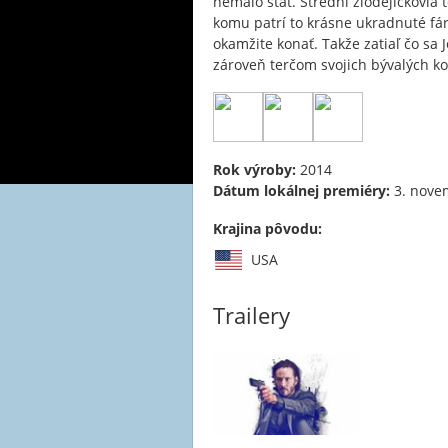
nemalo stať. Strední zlodejíčkovia t
komu patrí to krásne ukradnuté fár
okamžite konať. Takže zatiaľ čo sa
zároveň terčom svojich bývalých k
Rok výroby:
2014
Dátum lokálnej premiéry:
3. nove
Krajina pôvodu:
USA
Trailery