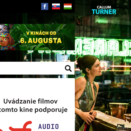
SK
HU