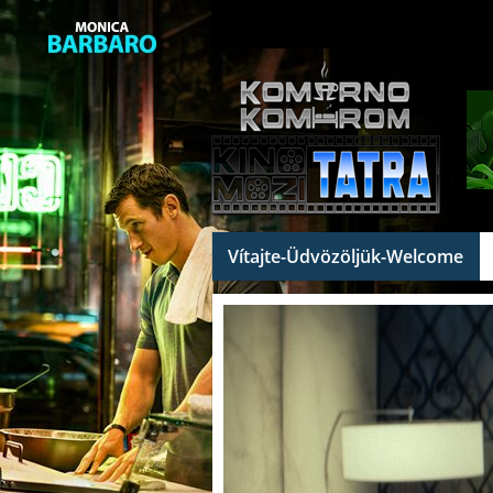
Vítajte-Üdvözöljük-Welcome