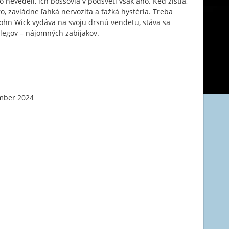
o nevedeli, ich bossovia v podsvetí však áno. Keď zistia,
o, zavládne ľahká nervozita a ťažká hystéria. Treba
 John Wick vydáva na svoju drsnú vendetu, stáva sa
olegov – nájomných zabijakov.
mber 2024