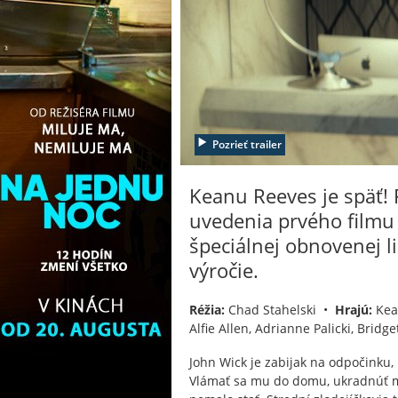
Pozrieť trailer
Keanu Reeves je späť! P
uvedenia prvého filmu 
špeciálnej obnovenej l
výročie.
Réžia:
Chad Stahelski •
Hrajú:
Kean
Alfie Allen, Adrianne Palicki, Brid
John Wick je zabijak na odpočinku, 
Vlámať sa mu do domu, ukradnúť m