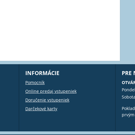
INFORMÁCIE
PRE
Pomocník
OTVÁR
Pondel
Online predaj vstupeniek
Sobota
Doručenie vstupeniek
Poklad
Darčekové karty
prvým