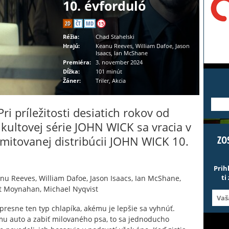
10. évforduló
2D
ČT
MD
15
Réžia:
Chad Stahelski
Hrajú:
Keanu Reeves, William Dafoe, Jason
Isaacs, Ian McShane
Premiéra:
3. november 2024
Dĺžka:
101 minút
Žáner:
Triler, Akcia
---
ri príležitosti desiatich rokov od
kultovej série JOHN WICK sa vracia v
imitovanej distribúcii JOHN WICK 10.
ZO
Prih
ti
u Reeves, William Dafoe, Jason Isaacs, Ian McShane,
get Moynahan, Michael Nyqvist
presne ten typ chlapíka, akému je lepšie sa vyhnúť.
u auto a zabiť milovaného psa, to sa jednoducho