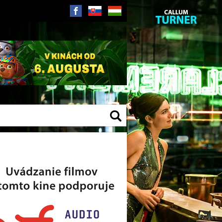
SK
HU