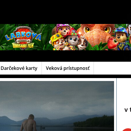
Darčekové karty
Veková prístupnosť