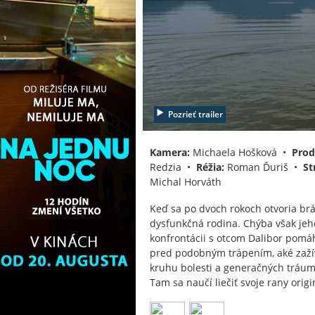
Pozrieť trailer
Kamera:
Michaela Hošková •
Prod
Redzia •
Réžia:
Roman Ďuriš •
St
Michal Horváth
Keď sa po dvoch rokoch otvoria br
dysfunkčná rodina. Chýba však jeho 
konfrontácii s otcom Dalibor pomá
pred podobným trápením, aké zažív
kruhu bolesti a generačných tráum
Tam sa naučí liečiť svoje rany ori