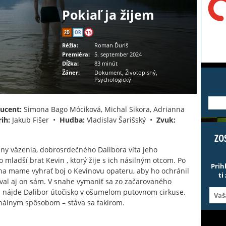
Pokiaľ ja žijem
2D
OR
15
Réžia:
Roman Ďuriš
Premiéra:
5. september 2024
Dĺžka:
83 minút
Žáner:
Dokument, Životopisný,
Psychologický
---
ucent:
Simona Bago Móciková, Michal Sikora, Adrianna
rih:
Jakub Fišer •
Hudba:
Vladislav Šarišský •
Zvuk:
ZO
ány väzenia, dobrosrdečného Dalibora víta jeho
mladší brat Kevin , ktorý žije s ich násilným otcom. Po
Prih
ha mame vyhrať boj o Kevinovu opateru, aby ho ochránil
ti
al aj on sám. V snahe vymaniť sa zo začarovaného
 nájde Dalibor útočisko v ošumelom putovnom cirkuse.
ginálnym spôsobom – stáva sa fakírom.