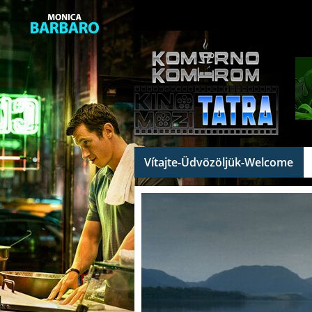
Vítajte-Üdvözöljük-Welcome