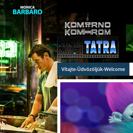
Vítajte-Üdvözöljük-Welcome