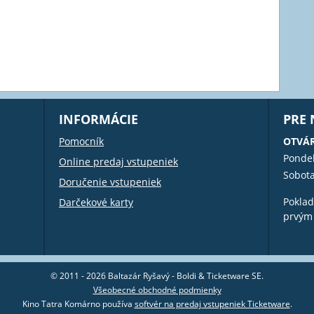
INFORMÁCIE
PRE
Pomocník
OTVÁR
Pondel
Online predaj vstupeniek
Sobota
Doručenie vstupeniek
Poklad
Darčekové karty
prvým
© 2011 - 2026 Baltazár Ryšavý - Boldi & Ticketware SE.
Všeobecné obchodné podmienky
Kino Tatra Komárno používa
softvér na predaj vstupeniek Ticketware
.