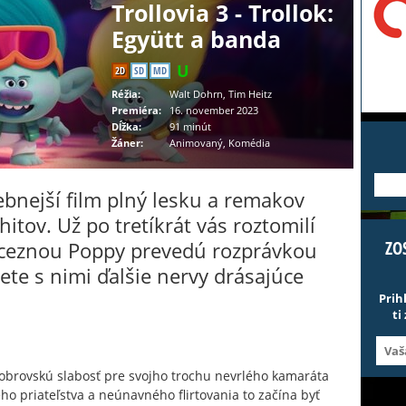
Trollovia 3 - Trollok:
Együtt a banda
2D
SD
MD
Réžia:
Walt Dohrn, Tim Heitz
Premiéra:
16. november 2023
Dĺžka:
91 minút
Žáner:
Animovaný, Komédia
---
ebnejší film plný lesku a remakov
itov. Už po tretíkrát vás roztomilí
inceznou Poppy prevedú rozprávkou
ZO
ete s nimi ďalšie nervy drásajúce
Prih
ti
 obrovskú slabosť pre svojho trochu nevrlého kamaráta
ho priateľstva a neúnavného flirtovania to začína byť