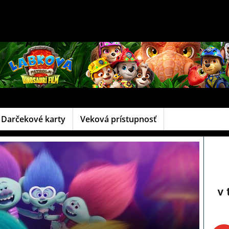
Darčekové karty
Veková prístupnosť