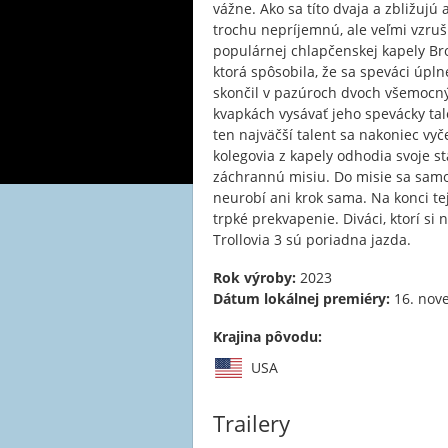
vážne. Ako sa títo dvaja a zbližujú 
trochu nepríjemnú, ale veľmi vzrušu
populárnej chlapčenskej kapely Bro
ktorá spôsobila, že sa speváci úplne
skončil v pazúroch dvoch všemocnýc
kvapkách vysávať jeho spevácky tale
ten najväčší talent sa nakoniec vy
kolegovia z kapely odhodia svoje 
záchrannú misiu. Do misie sa samo
neurobí ani krok sama. Na konci te
trpké prekvapenie. Diváci, ktorí si 
Trollovia 3 sú poriadna jazda.
Rok výroby:
2023
Dátum lokálnej premiéry:
16. nov
Krajina pôvodu:
USA
Trailery