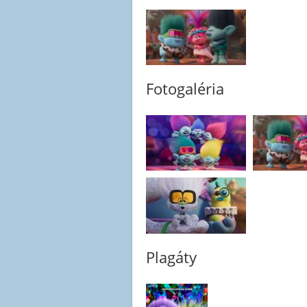
Fotogaléria
Plagáty