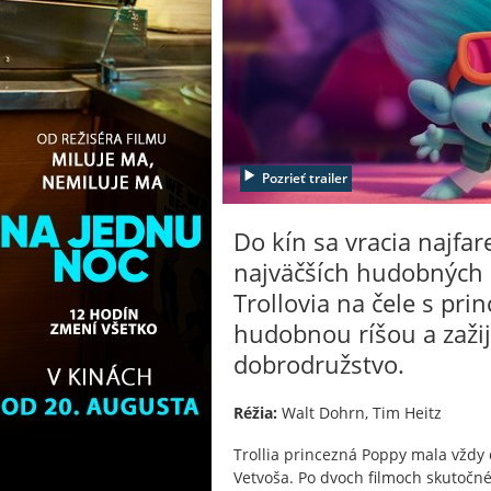
Pozrieť trailer
Do kín sa vracia najfar
najväčších hudobných h
Trollovia na čele s pr
hudobnou ríšou a zažij
dobrodružstvo.
Réžia:
Walt Dohrn, Tim Heitz
Trollia princezná Poppy mala vždy
Vetvoša. Po dvoch filmoch skutočné