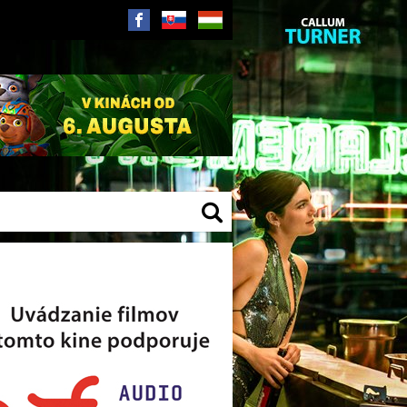
SK
HU