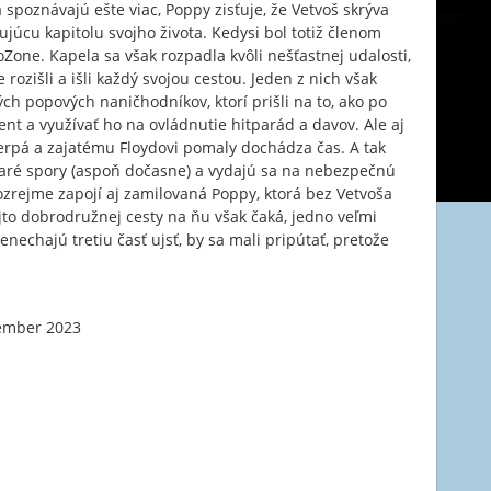
a spoznávajú ešte viac, Poppy zisťuje, že Vetvoš skrýva
júcu kapitolu svojho života. Kedysi bol totiž členom
Zone. Kapela sa však rozpadla kvôli nešťastnej udalosti,
 rozišli a išli každý svojou cestou. Jeden z nich však
h popových naničhodníkov, ktorí prišli na to, ako po
nt a využívať ho na ovládnutie hitparád a davov. Ale aj
čerpá a zajatému Floydovi pomaly dochádza čas. A tak
staré spory (aspoň dočasne) a vydajú sa na nebezpečnú
zrejme zapojí aj zamilovaná Poppy, ktorá bez Vetvoša
jto dobrodružnej cesty na ňu však čaká, jedno veľmi
nenechajú tretiu časť ujsť, by sa mali pripútať, pretože
ember 2023